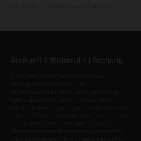
enthalten keine personenbezogenen Daten.
Auskunft / Widerruf / Löschung
Sie können sich bei Fragen zur Erhebung,
Verarbeitung oder Nutzung Ihrer
personenbezogenen Daten und deren Korrektur,
Sperrung, Löschung oder einem Widerruf einer
erteilten Einwilligung unentgeltlich an uns wenden.
Wir weisen Sie darauf hin, dass Ihnen ein Recht auf
Berichtigung falscher Daten oder Löschung
personenbezogener Daten zusteht, sollte diesem
Anspruch keine gesetzliche Aufbewahrungspflicht