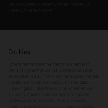
Sie Ihre Cookies in diesem Browser, müssen Sie
diesen Link erneut klicken.
Cookies
Unsere Internetseiten verwenden an mehreren
Stellen so genannte Cookies. Cookies sind kleine
Textdateien, die auf Ihrem Rechner abgelegt werden
und die Ihr Browser speichert. Sie dienen dazu,
unser Angebot nutzerfreundlicher, effektiver und
sicherer zu machen. Des Weiteren ermöglichen
Cookies unseren Systemen, Ihren Browser zu
erkennen und Ihnen Services anzubieten. Cookies