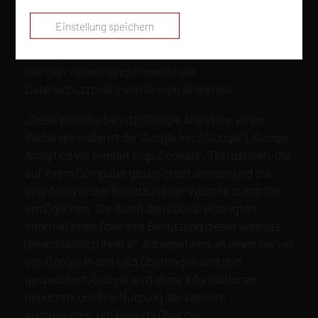
Diese Website nutzt Google Analytics, um aus dem
Einstellung speichern
Nutzerverhalten auf dieser Website zu lernen und
das Angebot weiter für Sie zu verbessern. Lesen Sie
hier den Verwertungshinweis/ die
Datenschutzpolicy von Google Analytics:
„Diese Website benutzt Google Analytics, einen
Webanalysedienst der Google Inc. („Google“). Google
Analytics verwendet sog. „Cookies“, Textdateien, die
auf Ihrem Computer gespeichert werden und die
eine Analyse der Benutzung der Website durch Sie
ermöglichen. Die durch den Cookie erzeugten
Informationen über Ihre Benutzung dieser Website
(einschließlich Ihrer IP-Adresse) wird an einen Server
von Google in den USA übertragen und dort
gespeichert. Google wird diese Informationen
benutzen, um Ihre Nutzung der Website
auszuwerten, um Reports über die