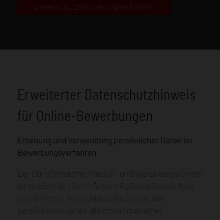
Datenschutzeinstellungen ändern
Erweiterter Datenschutzhinweis
für Online-Bewerbungen
Erhebung und Verwendung persönlicher Daten im
Bewerbungsverfahren
Der Dürrröhrsdorfer Fleisch- und Wurstwaren GmbH
ist es wichtig, einen höchstmöglichen Schutz Ihrer
persönlichen Daten zu gewährleisten. Alle
persönlichen Daten, die im Rahmen einer