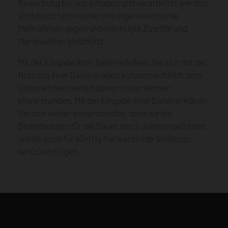
Bewerbung bei uns erhoben und verarbeitet werden,
sind durch technische und organisatorische
Maßnahmen gegen unberechtigte Zugriffe und
Manipulation geschützt.
Mit der Eingabe Ihrer Daten erklären Sie sich mit der
Nutzung Ihrer Daten in allen konzernrechtlich dem
Unternehmen verbundenen Unternehmen
einverstanden. Mit der Eingabe Ihrer Daten erklären
Sie sich weiter einverstanden, dass wir die
Bewerbungen für die Dauer von 2 Jahren speichern,
um sie auch für künftig frei werdende Stellen zu
berücksichtigen.