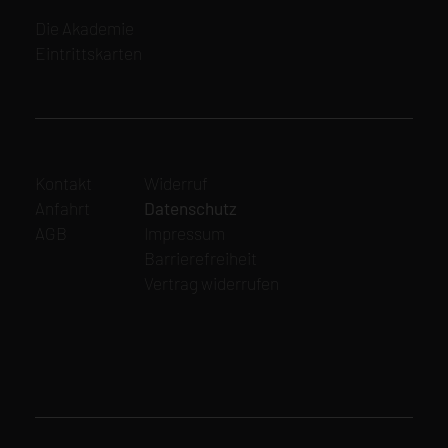
Navigation
Die Akademie
überspringen
Eintrittskarten
Navigation
Navigation
Kontakt
Widerruf
überspringen
überspringen
Anfahrt
Datenschutz
AGB
Impressum
Barrierefreiheit
Vertrag widerrufen