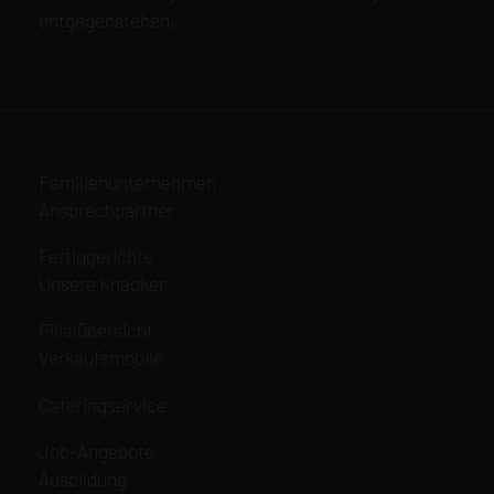
entgegenstehen.
Navigation
Familienunternehmen
überspringen
Ansprechpartner
Navigation
Fertiggerichte
überspringen
Unsere Knacker
Navigation
Filialübersicht
überspringen
Verkaufsmobile
Navigation
Cateringservice
überspringen
Navigation
Job-Angebote
überspringen
Ausbildung