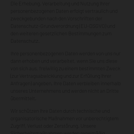
Wochen-Angebote
Event-Catering
Die Erhebung, Verarbeitung und Nutzung Ihrer
Akademie
Präsente
personenbezogenen Daten erfolgt vertraulich und
Food Truck
Die Akademie
zweckgebunden nach den Vorschriften der
Raum-Vermietung
Kurse
Karriere
Datenschutz-Grundverordnung (EU-DSGVO) und
Eintrittskarten
Job-Angebote
den weiteren gesetzlichen Bestimmungen zum
Datenschutz.
Ausbildung
Vorbestellportal
Online-Bewerbung
Fleisch
Ihre personenbezogenen Daten werden von uns nur
Online-Bewerbung (Онлайн заявка)
dann erhoben und verarbeitet, wenn Sie uns diese
Wurst
Online-Shops
von sich aus, freiwillig zu einem bestimmten Zweck
Fertiggerichte
www.genuss-quartier.de
(zur Vertragsabwicklung und zur Erfüllung Ihrer
Grill-Spezialitäten
www.wildmeister-shop.de
Anfragen) angeben. Ihre Daten verbleiben innerhalb
Geschenke
unseres Unternehmens und werden nicht an Dritte
übermittelt.
Wir schützen Ihre Daten durch technische und
organisatorische Maßnahmen vor unberechtigtem
Zugriff, Verlust oder Zerstörung. Unsere
Sicherheitsmaßnahmen werden regelmäßig