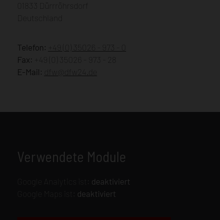
01833 Dürrröhrsdorf
Deutschland
Telefon:
+49 (0) 35026 - 973 - 0
Fax:
+49 (0) 35026 - 973 - 28
E-Mail:
dfw@dfw24.de
Verwendete Module
Google Analytics ist:
deaktiviert
Google Maps ist:
deaktiviert