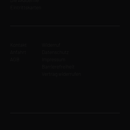
überspringen
Eintrittskarten
Navigation
Navigation
Kontakt
Widerruf
überspringen
überspringen
Anfahrt
Datenschutz
AGB
Impressum
Barrierefreiheit
Vertrag widerrufen