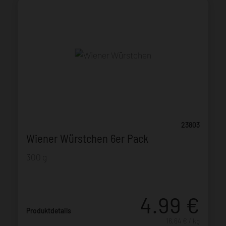
23803
Wiener Würstchen 6er Pack
300 g
4.99
€
Produktdetails
16,64 € / kg