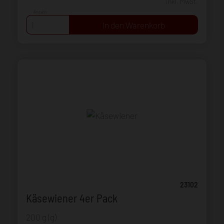
inkl. MwSt.
Anzahl:
23102
Käsewiener 4er Pack
200 g (g)