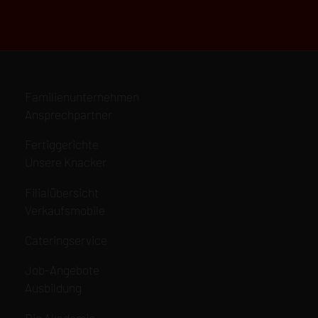
Navigation
Familienunternehmen
überspringen
Ansprechpartner
Navigation
Fertiggerichte
überspringen
Unsere Knacker
Navigation
Filialübersicht
überspringen
Verkaufsmobile
Navigation
Cateringservice
überspringen
Navigation
Job-Angebote
überspringen
Ausbildung
Navigation
Die Akademie