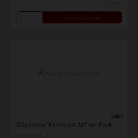
inkl. MwSt.
Anzahl:
23821
Würstchen "Kamenzer Art" 4er Pack
im Saitling (i,j)