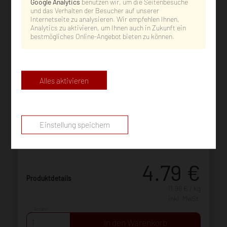
Google Analytics
benutzen wir, um die Seitenbesuche
und das Verhalten der Besucher auf unserer
Internetseite zu analysieren. Wir empfehlen Ihnen,
Analytics zu aktivieren, um Ihnen auch in Zukunft ein
bestmögliches Online-Angebot bieten zu können.
Alles aktivieren
23838
Schäldarmbockwürste 4er Pack
400 g
Einstellung speichern
4.79
€
Produktdetails
11,98 € / kg
inkl. MwSt.
Anzahl: