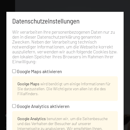
Datenschutzeinstellungen
Wir verarbeiten Ihre personenbezogenen Daten nur zu
den in dieser Datenschutzerklärung genannten
Zwecken. Neben der Verarbeitung technisch
notwendiger Informationen, um die Webseite korrekt
auszuliefern, verwenden wir auch folgende Cookies bzw.
den lokalen Speicher Ihres Browsers im Rahmen Ihrer
Einwilligung:
Google Maps aktivieren
Goolge Maps
wird benötigt um einige Informationen für
Sie darzustellen. Die Wichtigste von allen ist die des
Filialfinders.
Google Analytics aktivieren
Google Analytics
benutzen wir, um die Seitenbesuche
und das Verhalten der Besucher auf unserer
Internetseite zu analysieren. Wir empfehlen Ihnen,