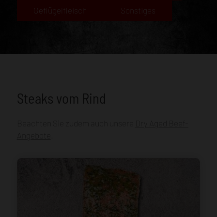
Geflügelfleisch
Sonstiges
Steaks vom Rind
Beachten Sie zudem auch unsere
Dry Aged Beef-
Angebote
.