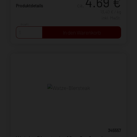
4.69
€
ca.
Produktdetails
13,40 € / kg
inkl. MwSt.
Anzahl:
345557