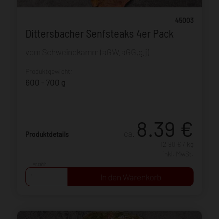
45003
Dittersbacher Senfsteaks 4er Pack
vom Schweinekamm (aGW,aGG,g,j)
Produktgewicht:
600 - 700 g
8.39
€
ca.
Produktdetails
12,90 € / kg
inkl. MwSt.
Anzahl: