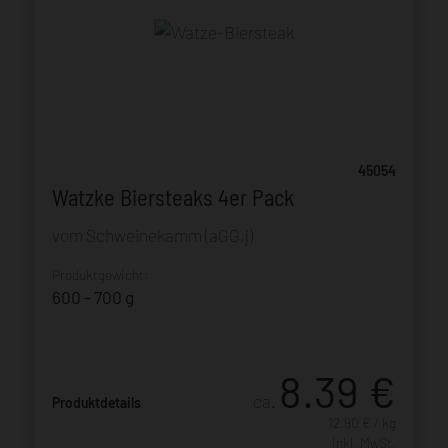
45054
Watzke Biersteaks 4er Pack
vom Schweinekamm (aGG,j)
Produktgewicht:
600 - 700 g
8.39
€
ca.
Produktdetails
12,90 € / kg
inkl. MwSt.