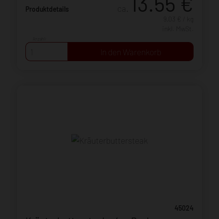
13.55
€
ca.
Produktdetails
9,03 € / kg
inkl. MwSt.
Anzahl:
45024