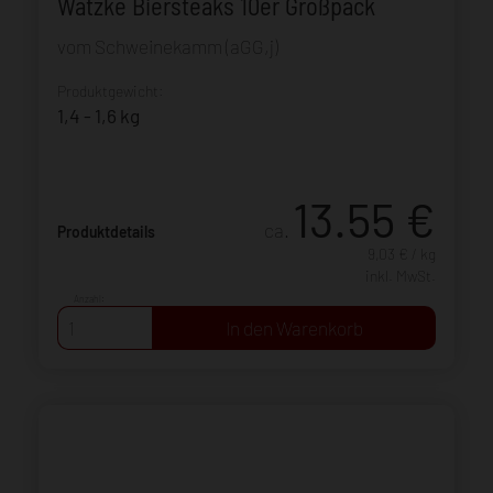
Watzke Biersteaks 10er Großpack
vom Schweinekamm (aGG,j)
Produktgewicht:
1,4 - 1,6 kg
13.55
€
ca.
Produktdetails
9,03 € / kg
inkl. MwSt.
Anzahl: