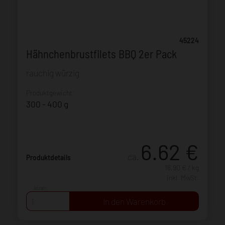
45224
Hähnchenbrustfilets BBQ 2er Pack
rauchig würzig
Produktgewicht:
300 - 400 g
6.62
€
ca.
Produktdetails
18,90 € / kg
inkl. MwSt.
Anzahl: