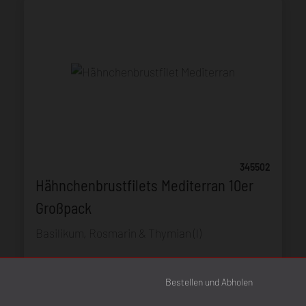
345502
Hähnchenbrustfilets Mediterran 10er
Großpack
Basilikum, Rosmarin & Thymian (l)
Produktgewicht:
1,5 - 1,7 g