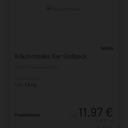
345504
Kräutersteaks 10er Großpack
vom Schweinekamm
Produktgewicht:
1,4 - 1,6 kg
11.97
€
ca.
Produktdetails
7,98 € / kg
inkl. MwSt.