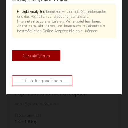
Google Analytics
benutzen wir, um die Seitenbesuche
und das Verhalten der Besucher auf unserer
Internetseite zu analysieren. Wir empfehlen Ihnen,
Analytics zu aktivieren, um Ihnen auch in Zukunft ein
bestmögliches Online-Angebot bieten zu können.
Alles aktivieren
Einstellung speichern
345505
Paprikasteaks 10er Großpack
vom Schweinekamm
Produktgewicht:
1,4 - 1,6 kg