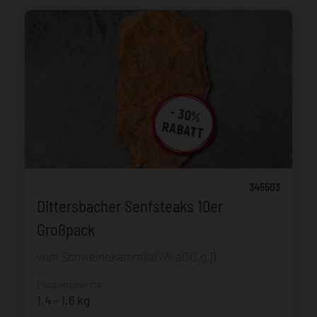
345503
Dittersbacher Senfsteaks 10er
Großpack
vom Schweinekamm (aGW,aGG,g,j)
Produktgewicht:
1,4 - 1,6 kg