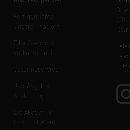
Gewe
Navigation
Fertiggerichte
0183
überspringen
Unsere Knacker
Deut
Navigation
Filialübersicht
Tele
überspringen
Verkaufsmobile
Fax:
E-Ma
Navigation
Cateringservice
überspringen
Navigation
Job-Angebote
überspringen
Ausbildung
Navigation
Die Akademie
überspringen
Eintrittskarten