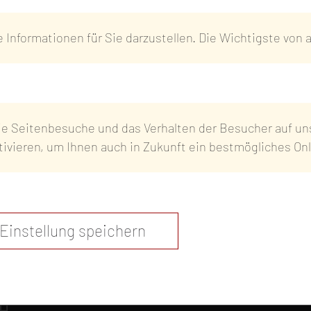
Marcel Hau
Informationen für Sie darzustellen. Die Wichtigste von all
Online-Shops
Außendienst Gastronomi
Ronald Mü
www.genuss-quartier.de
www.wildmeister-shop.de
Leitung Qualitätsmanage
e Seitenbesuche und das Verhalten der Besucher auf unse
ktivieren, um Ihnen auch in Zukunft ein bestmögliches O
Einstellung speichern
röhrsdorfer Fleisch- und Wurstwaren
H