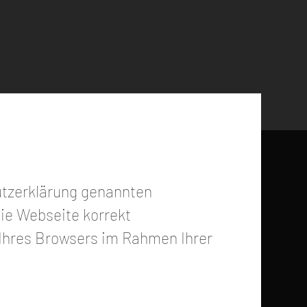
Karriere
ters
Job-Angebote
utzerklärung genannten
Ausbildung
ie Webseite korrekt
Online-Bewerbung
 Ihres Browsers im Rahmen Ihrer
Online-Bewerbung (Онлайн
заявка)
ührung