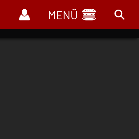
Navigation
überspringen
Filialen
3D-Filial-Rundgänge
Filialübersicht
Verkaufsmobile
Wochen-Angebote