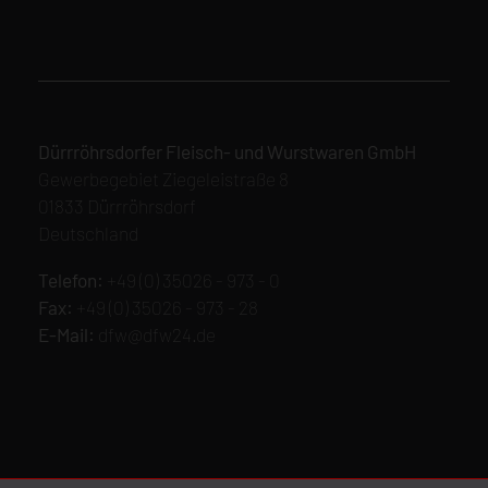
Dürrröhrsdorfer Fleisch- und Wurstwaren GmbH
Gewerbegebiet Ziegeleistraße 8
01833 Dürrröhrsdorf
Deutschland
Telefon:
+49 (0) 35026 - 973 - 0
Fax:
+49 (0) 35026 - 973 - 28
E-Mail:
dfw@dfw24.de