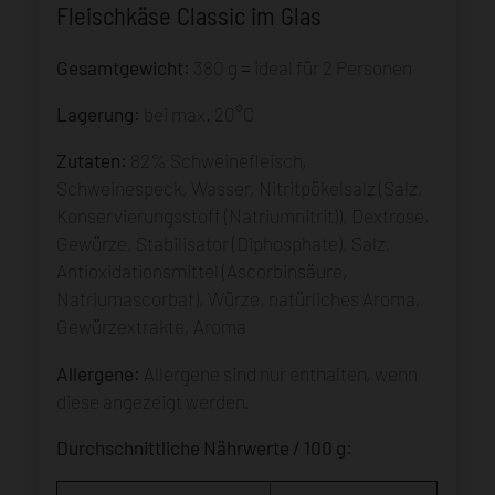
Fleischkäse Classic im Glas
Gesamtgewicht:
380 g = ideal für 2 Personen
Lagerung:
bei max. 20°C
Zutaten:
82% Schweinefleisch,
Schweinespeck, Wasser, Nitritpökelsalz (Salz,
Konservierungsstoff (Natriumnitrit)), Dextrose,
Gewürze, Stabilisator (Diphosphate), Salz,
Antioxidationsmittel (Ascorbinsäure,
Natriumascorbat), Würze, natürliches Aroma,
Gewürzextrakte, Aroma
Allergene:
Allergene sind nur enthalten, wenn
diese angezeigt werden.
Durchschnittliche Nährwerte / 100 g: