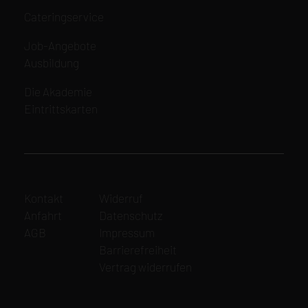
Navigation
Cateringservice
überspringen
Navigation
Job-Angebote
überspringen
Ausbildung
Navigation
Die Akademie
überspringen
Eintrittskarten
Navigation
Navigation
Kontakt
Widerruf
überspringen
überspringen
Anfahrt
Datenschutz
AGB
Impressum
Barrierefreiheit
Vertrag widerrufen