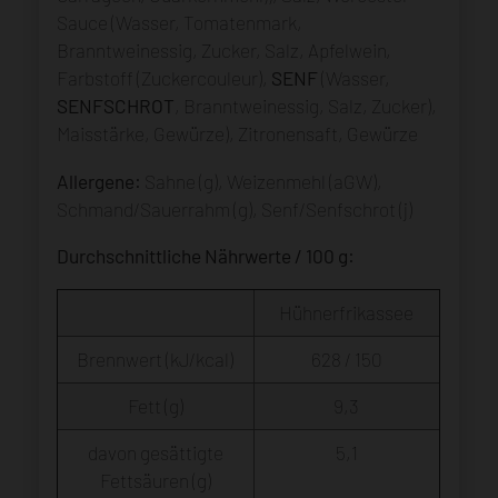
Sauce (Wasser, Tomatenmark,
Branntweinessig, Zucker, Salz, Apfelwein,
Farbstoff (Zuckercouleur),
SENF
(Wasser,
SENFSCHROT
, Branntweinessig, Salz, Zucker),
Maisstärke, Gewürze), Zitronensaft, Gewürze
Allergene:
Sahne (g), Weizenmehl (aGW),
Schmand/Sauerrahm (g), Senf/Senfschrot (j)
Durchschnittliche Nährwerte / 100 g:
Hühnerfrikassee
Brennwert (kJ/kcal)
628 / 150
Fett (g)
9,3
davon gesättigte
5,1
Fettsäuren (g)