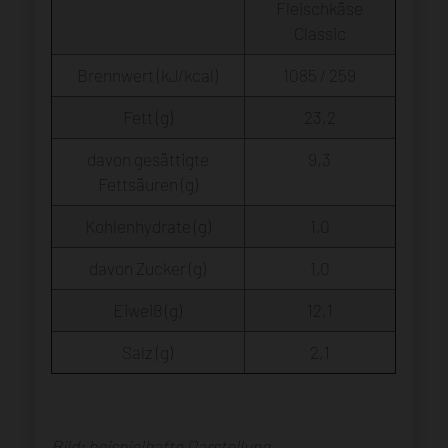
Fleischkäse
Classic
Brennwert (kJ/kcal)
1085 / 259
Fett (g)
23,2
davon gesättigte
9,3
Fettsäuren (g)
Kohlenhydrate (g)
1,0
davon Zucker (g)
1,0
Eiweiß (g)
12,1
Salz (g)
2,1
Bild: beispielhafte Darstellung