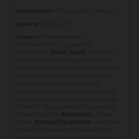
Gesamtgewicht:
400 g = ideal für 2 Personen
Lagerung:
bei max. 20°C
Zutaten:
Hühnerfond (Wasser,
Hähnchenfleisch), 37% gekochtes
Hühnerfleisch,
SAHNE
(
SAHNE
, modifizierte
Stärke, Stabilisator (Carrageen)), Margarine
(pflanzliche Fette (Kokos, Sonnenblumen, ganz
gehärtet), pflanzliche Öle (Sonnenblumen,
Raps), Wasser, Emulgator (Mono- und
Diglyceride von Speisefettsäuren), Lecithine,
Salz, natürliches Aroma, Antioxidationsmittel
(Vitamin E), Säuerungsmittel (Citronensäure),
Farbstoff (Carotin)),
WEIZENMEHL
, Möhren,
Erbsen,
SCHMAND
(
SAUERRAHM
, modifizierte
Stärke, Verdickungsmittel (Speisegelatine,
Carrageen, Guarkernmehl)), Salz, Worcester