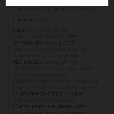
Gesamtgewicht: 380 g = ideal für 2 Personen
Lagerung:
bei max. 20°C
Zutaten:
72% Schweinefleisch,
Schweinespeck, Wasser, 9%
KÄSE
(
EMMENTALER
, Wasser,
BUTTER
,
Schmelzsalze (Polyphosphat, Diphosphat,
Calciumphosphate, Natriumphosphat),
MILCHEIWEISS
, Verdickungsmittel
(Methylcellulose, Carrageen), Salz, Farbstoff
(Carotin)), Nitritpökelsalz (Salz,
Konservierungsstoff (Natriumnitrit)), Dextrose,
Gewürze (1% Chili), Stabilisator (Diphosphate),
SCHMELZKÄSEZUBEREITUNG
(
KÄSE
,
Schmelzsalz (Natriumphosphate),
SÜSSMOLKENPULVER
,
MILCHZUCKER
,
natürliches Aroma), Antioxidationsmittel