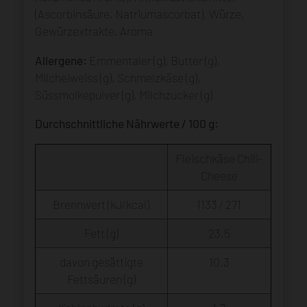
(Ascorbinsäure, Natriumascorbat), Würze,
Gewürzextrakte, Aroma
Allergene:
Emmentaler (g), Butter (g),
Milcheiweiss (g), Schmelzkäse (g),
Süssmolkepulver (g), Milchzucker (g)
Durchschnittliche Nährwerte / 100 g:
Fleischkäse Chili-
Cheese
Brennwert (kJ/kcal)
1133 / 271
Fett (g)
23,5
davon gesättigte
10,3
Fettsäuren (g)