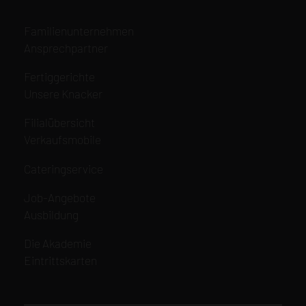
Navigation
Familienunternehmen
überspringen
Ansprechpartner
Navigation
Fertiggerichte
überspringen
Unsere Knacker
Navigation
Filialübersicht
überspringen
Verkaufsmobile
Navigation
Cateringservice
überspringen
Navigation
Job-Angebote
überspringen
Ausbildung
Navigation
Die Akademie
überspringen
Eintrittskarten