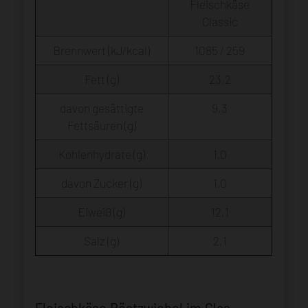
Fleischkäse
Classic
Brennwert (kJ/kcal)
1085 / 259
Fett (g)
23,2
davon gesättigte
9,3
Fettsäuren (g)
Kohlenhydrate (g)
1,0
davon Zucker (g)
1,0
Eiweiß (g)
12,1
Salz (g)
2,1
Fleischkäse Röstzwiebel im Glas