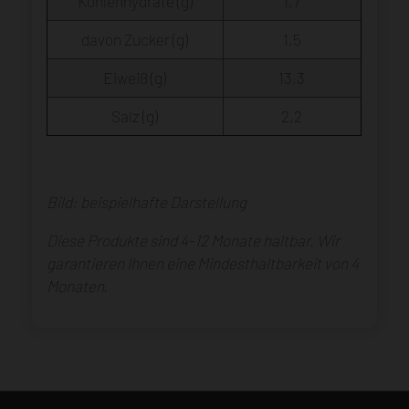
Kohlenhydrate (g)
1,7
davon Zucker (g)
1,5
Eiweiß (g)
13,3
Salz (g)
2,2
Bild: beispielhafte Darstellung
Diese Produkte sind 4-12 Monate haltbar. Wir
garantieren Ihnen eine Mindesthaltbarkeit von 4
Monaten.