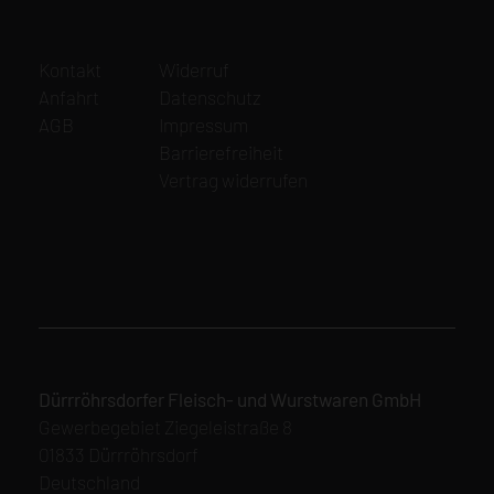
Navigation
Navigation
Kontakt
Widerruf
überspringen
überspringen
Anfahrt
Datenschutz
AGB
Impressum
Barrierefreiheit
Vertrag widerrufen
Dürrröhrsdorfer Fleisch- und Wurstwaren GmbH
Gewerbegebiet Ziegeleistraße 8
01833 Dürrröhrsdorf
Deutschland