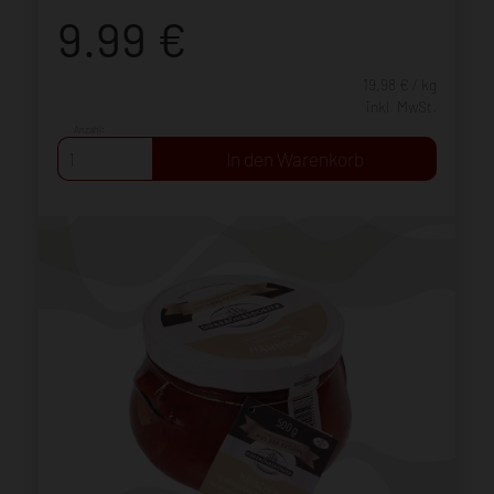
9.99
€
19,98 € / kg
inkl. MwSt.
Anzahl: