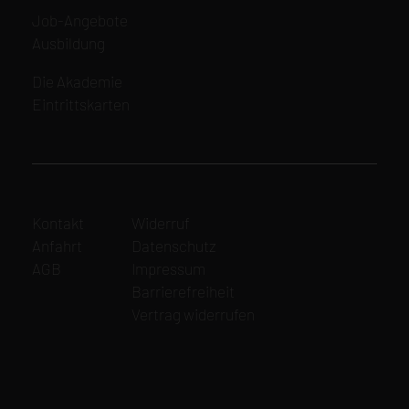
überspringen
Navigation
Job-Angebote
überspringen
Ausbildung
Navigation
Die Akademie
überspringen
Eintrittskarten
Navigation
Navigation
Kontakt
Widerruf
überspringen
überspringen
Anfahrt
Datenschutz
AGB
Impressum
Barrierefreiheit
Vertrag widerrufen