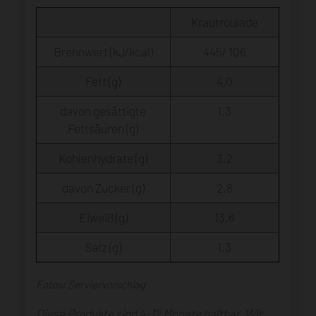
Krautroulade
Brennwert (kJ/kcal)
445/ 106
Fett (g)
4,0
davon gesättigte
1,3
Fettsäuren (g)
Kohlenhydrate (g)
3,2
davon Zucker (g)
2,8
Eiweiß (g)
13,6
Salz (g)
1,3
Fotos: Serviervorschlag
Diese Produkte sind 4-12 Monate haltbar. Wir