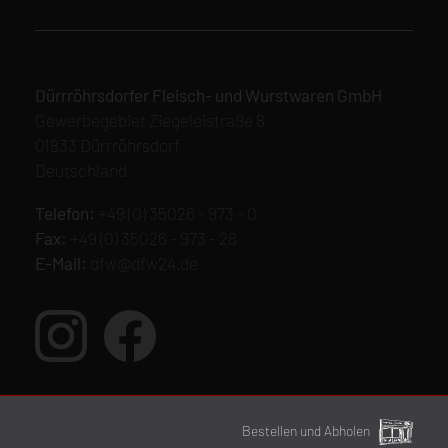
Dürrröhrsdorfer Fleisch- und Wurstwaren GmbH
Gewerbegebiet Ziegeleistraße 8
01833 Dürrröhrsdorf
Deutschland
Telefon:
+49 (0) 35026 - 973 - 0
Fax:
+49 (0) 35026 - 973 - 28
E-Mail:
dfw@dfw24.de