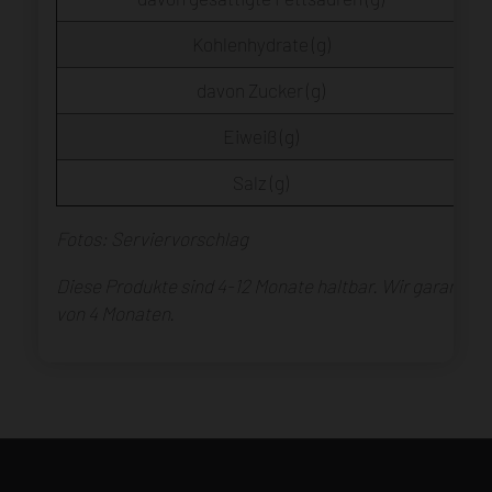
Kohlenhydrate (g)
davon Zucker (g)
Eiweiß (g)
Salz (g)
Fotos: Serviervorschlag
Diese Produkte sind 4-12 Monate haltbar. Wir garantier
von 4 Monaten.