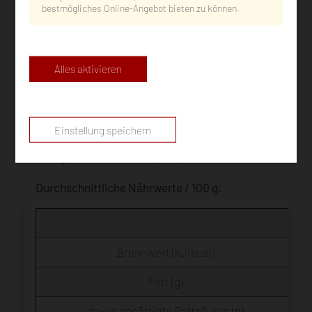
bestmögliches Online-Angebot bieten zu können.
Gesamtgewicht:
380 g = ideal für 2 Personen
Lagerung:
bei max. 20°C
Alles aktivieren
Zutaten:
77% Schweinefleisch, Schweinespeck, Wasser
Palmöl,
WEIZENMEHL
, Salz), Nitritpökelsalz (Salz, Ko
Dextrose, Gewürze, Stabilisator (Diphosphate), Salz, An
(Ascorbinsäure, Natriumascorbat), Würze, natürliche
Einstellung speichern
Allergene:
Weizenmehl (aGW)
Durchschnittliche Nährwerte / 100 g:
Brennwert (kJ/kcal)
Fett (g)
davon gesättigte Fettsäuren (g)