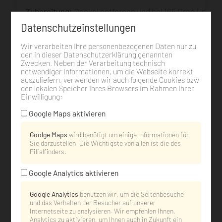
Zubereitung:
Deckel entfernen
und bei 165 Grad Umluft
Datenschutzeinstellungen
Wir verarbeiten Ihre personenbezogenen Daten nur zu
den in dieser Datenschutzerklärung genannten
Zwecken. Neben der Verarbeitung technisch
notwendiger Informationen, um die Webseite korrekt
auszuliefern, verwenden wir auch folgende Cookies bzw.
den lokalen Speicher Ihres Browsers im Rahmen Ihrer
Einwilligung:
Google Maps aktivieren
Goolge Maps
wird benötigt um einige Informationen für
Sie darzustellen. Die Wichtigste von allen ist die des
Filialfinders.
Google Analytics aktivieren
Google Analytics
benutzen wir, um die Seitenbesuche
und das Verhalten der Besucher auf unserer
Internetseite zu analysieren. Wir empfehlen Ihnen,
Dürrröhrsdorfer Fleischkäse im Glas
Analytics zu aktivieren, um Ihnen auch in Zukunft ein