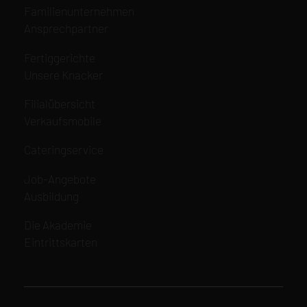
Navigation
Familienunternehmen
überspringen
Ansprechpartner
Navigation
Fertiggerichte
überspringen
Unsere Knacker
Navigation
Filialübersicht
überspringen
Verkaufsmobile
Navigation
Cateringservice
überspringen
Navigation
Job-Angebote
überspringen
Ausbildung
Navigation
Die Akademie
überspringen
Eintrittskarten