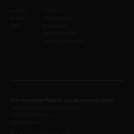
Navigation
Navigation
Kontakt
Widerruf
überspringen
überspringen
Anfahrt
Datenschutz
AGB
Impressum
Barrierefreiheit
Vertrag widerrufen
Dürrröhrsdorfer Fleisch- und Wurstwaren GmbH
Gewerbegebiet Ziegeleistraße 8
01833 Dürrröhrsdorf
Deutschland