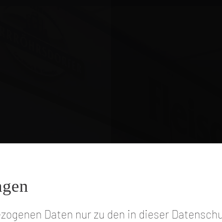
Online-Shops
www.genuss-quartier.de
www.wildmeister-shop.de
ngen
ezogenen Daten nur zu den in dieser Datensch