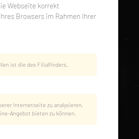
ie Webseite korrekt
 Ihres Browsers im Rahmen Ihrer
n Google Maps in den
en ist die des Filialfinders.
utzeinstellungen deaktiviert.
atenschutzeinstellungen
ändern
rer Internetseite zu analysieren.
nline-Angebot bieten zu können.