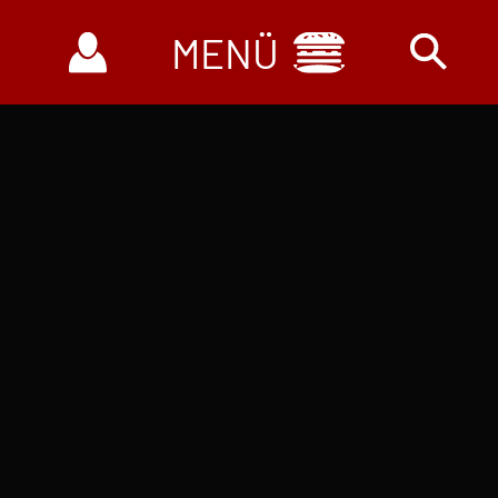
Navigation
überspringen
Filialen
3D-Filial-Rundgänge
Filialübersicht
Verkaufsmobile
Wochen-Angebote