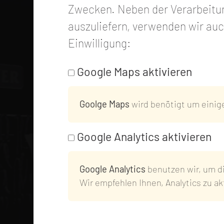
Zwecken. Neben der Verarbeitun
auszuliefern, verwenden wir au
Einwilligung:
Google Maps aktivieren
Goolge Maps
wird benötigt um einige 
Dürrröhrsdorfer-Filiale
Bautzen
Google Analytics aktivieren
im Marktkauf
Google Analytics
benutzen wir, um di
Wir empfehlen Ihnen, Analytics zu a