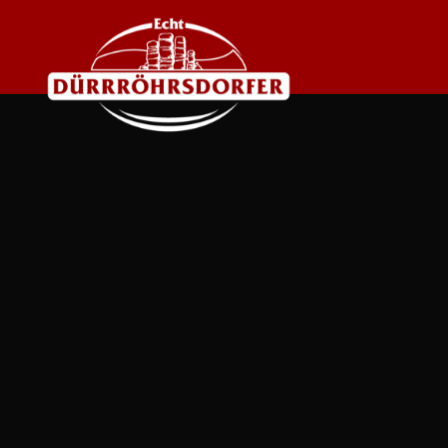
Navigation
Dürrröhrsdorfer
überspringen
Familienunternehmen
Ansprechpartner
Produktion und Qualität
Nachhaltigkeit